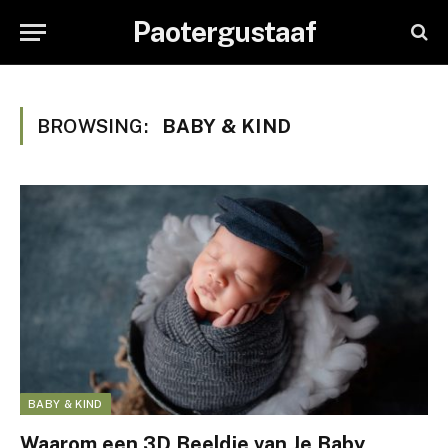
Paotergustaaf
BROWSING:
BABY & KIND
BABY & KIND
Waarom een 3D Beeldje van Je Baby